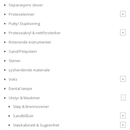
Separasjons skiver
+
Protesetenner
Putty/ Duplisering
+
Proteseakryl & nettforsterker
Roterende instrumenter
Sand/Pimpstein
Stener
Lysherdende materiale
+
Voks
Dental lampe
-
Utstyr & Maskiner
Støp & Brennovener
+
Sandblåser
+
Støvkabinett & Sugeenhet