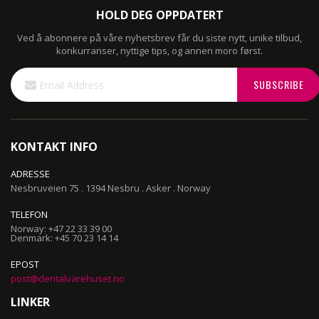
HOLD DEG OPPDATERT
Ved å abonnere på våre nyhetsbrev får du siste nytt, unike tilbud,
konkurranser, nyttige tips, og annen moro først.
Sign
SUBSCRIBE
Up
for
Our
Newsletter:
KONTAKT INFO
ADRESSE
Nesbruveien 75 . 1394 Nesbru . Asker . Norway
TELEFON
Norway: +47 22 33 39 00
Denmark: +45 70 23 14 14
EPOST
post@dentalvarehuset.no
LINKER