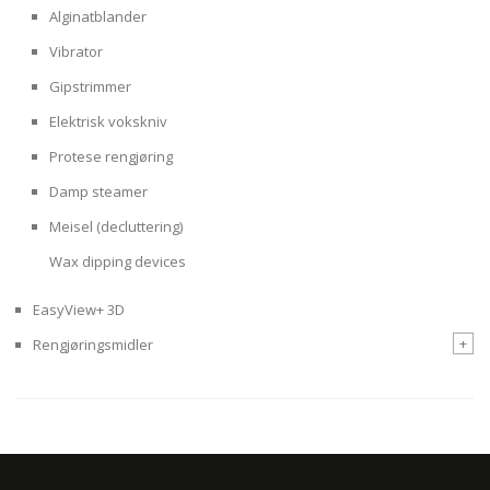
Alginatblander
Vibrator
Gipstrimmer
Elektrisk vokskniv
Protese rengjøring
Damp steamer
Meisel (decluttering)
Wax dipping devices
EasyView+ 3D
+
Rengjøringsmidler