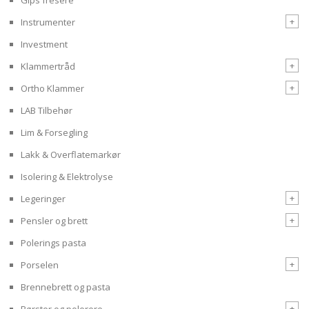
+
Instrumenter
Investment
+
Klammertråd
+
Ortho Klammer
LAB Tilbehør
Lim & Forsegling
Lakk & Overflatemarkør
Isolering & Elektrolyse
+
Legeringer
+
Pensler og brett
Polerings pasta
+
Porselen
Brennebrett og pasta
+
Børster og polerere