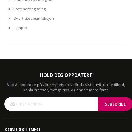
Proteserengjøring
Overflatedesinfeksjon
Sympro
HOLD DEG OPPDATERT
Ved å abonnere på våre nyhetsbrev får du siste nytt, unike tilbud,
konkurranser, nyttige tips, og annen moro først.
Sign
SUBSCRIBE
Up
for
Our
Newsletter:
KONTAKT INFO