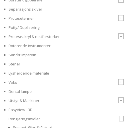
Separasjons skiver
+
Protesetenner
Putty/ Duplisering
+
Proteseakryl & nettforsterker
Roterende instrumenter
Sand/Pimpstein
Stener
Lysherdende materiale
+
Voks
Dental lampe
+
Utstyr & Maskiner
EasyView+ 3D
-
Rengjøringsmidler
Sement, Gips & Alginat