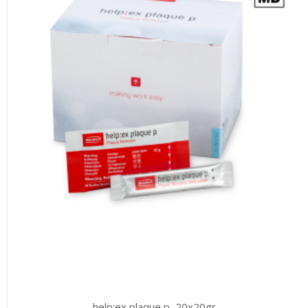
help:ex plaque p, 20x20gr