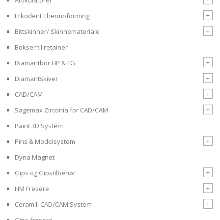
+
Erkodent Thermoforming
+
Bittskinner/ Skinnemateriale
Bokser til retainer
+
Diamantbor HP & FG
+
Diamantskiver
+
CAD/CAM
+
Sagemax Zirconia for CAD/CAM
Paint 3D System
+
Pins & Modelsystem
Dyna Magnet
+
Gips og Gipstilbehør
+
HM Fresere
+
Ceramill CAD/CAM System
Gips fresere