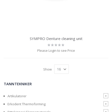
SYMPRO Denture cleaning unit
Rating:
0%
Please Login to see Price
Show
TANNTEKNIKER
+
Artikulatorer
+
Erkodent Thermoforming
+
Bittskinner/ Skinnemateriale