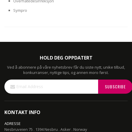
Overflatedesinfeksjon
Sympro
HOLD DEG OPPDATERT
Ved å abonnere på våre nyhetsbrev får du siste nytt, unike tilbud,
konkurranser, nyttige tips, og annen moro først.
Sign
SUBSCRIBE
Up
for
Our
Newsletter:
KONTAKT INFO
ADRESSE
Nesbruveien 75 . 1394 Nesbru . Asker . Norway