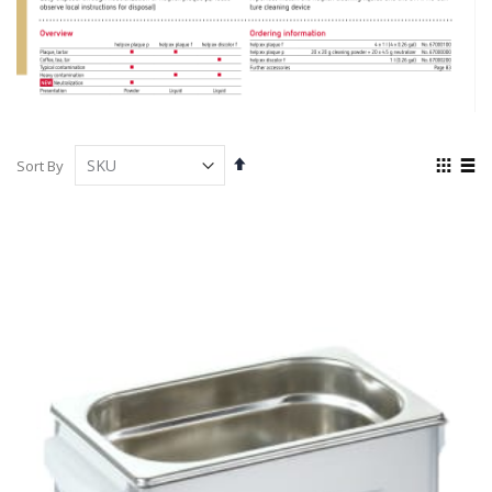
Set
View
Sort By
Descending
as
Grid
List
Direction