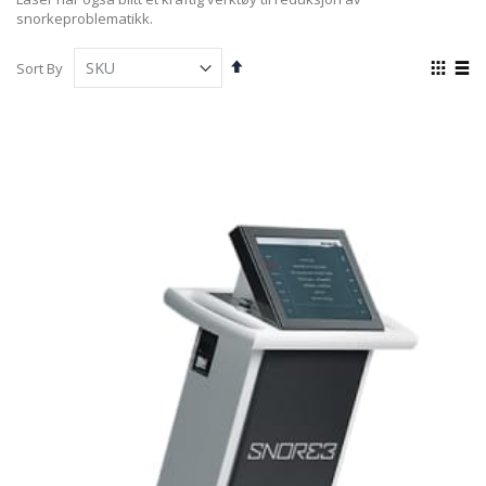
snorkeproblematikk.
Set
View
Sort By
Descending
as
Grid
List
Direction