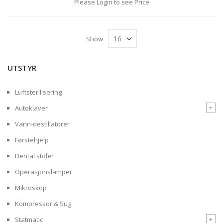
Please Login to see Price
Show
UTSTYR
Luftsterilisering
+
Autoklaver
Vann-destillatorer
Førstehjelp
Dental stoler
Operasjonslamper
Mikroskop
Kompressor & Sug
+
Statmatic