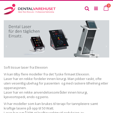
Skip
it
0
to
Ca
Search
Content
Soft tissue laser fra Elexxion
Vi kan tilby flere modeller fra det Tyske firmaet Elexxion.
Laser har en rekke fordeler innen kirurgi. Man jobber raskt, ofte
uten vesentlig ubehag for pasienten og med raskere tilhelning etter
opperasjonen.
Laser har en rekke anvendelsesområder innen kirurgi,
kjeveortopedi, endo og perio.
Vi har modeller som kan brukes til terapi for tannpleiere samt
kraftige lasere på opp til 50 Watt.
Laser har også blitt et kraftig verktøy til reduksjon av