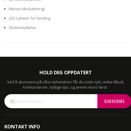
Meisel (decluttering)
LED Lamper for herding
Skobeskyttelse
HOLD DEG OPPDATERT
Ved å abonnere på våre nyhetsbrev får du siste nytt, unike tilbud,
konkurranser, nyttige tips, og annen moro først.
Sign
SUBSCRIBE
Up
for
Our
Newsletter:
KONTAKT INFO