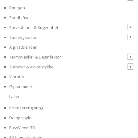
Røntgen
Sandblåser
+
Støvkabinett & Sugeenhet
+
Tannlegeuniter
Alginatblander
+
Termovasker & Desinfektor
+
Turbiner & Vinkelstykke
Vibrator
Gipstrimmer
Laser
Proteserengjøring
Damp spyler
EasyView+ 3D
3D filament printer