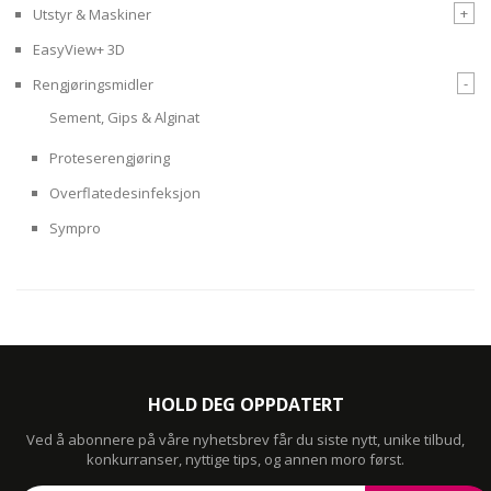
+
Utstyr & Maskiner
EasyView+ 3D
-
Rengjøringsmidler
Sement, Gips & Alginat
Proteserengjøring
Overflatedesinfeksjon
Sympro
HOLD DEG OPPDATERT
Ved å abonnere på våre nyhetsbrev får du siste nytt, unike tilbud,
konkurranser, nyttige tips, og annen moro først.