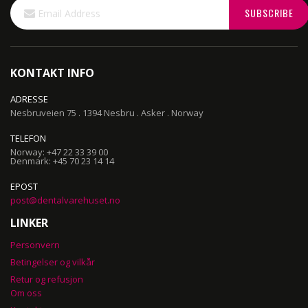
Sign
SUBSCRIBE
Up
for
Our
Newsletter:
KONTAKT INFO
ADRESSE
Nesbruveien 75 . 1394 Nesbru . Asker . Norway
TELEFON
Norway: +47 22 33 39 00
Denmark: +45 70 23 14 14
EPOST
post@dentalvarehuset.no
LINKER
Personvern
Betingelser og vilkår
Retur og refusjon
Om oss