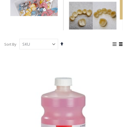
Set
View
Sort By
Descending
as
Grid
List
Direction