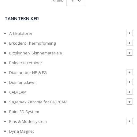
Show
TANNTEKNIKER
+
Artikulatorer
+
Erkodent Thermoforming
+
Bittskinner/ Skinnemateriale
Bokser til retainer
+
Diamantbor HP & FG
+
Diamantskiver
+
CAD/CAM
+
Sagemax Zirconia for CAD/CAM
Paint 3D System
+
Pins & Modelsystem
Dyna Magnet