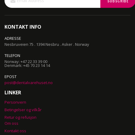
SUBSCRIBE
Up
for
Our
Newsletter:
KONTAKT INFO
ADRESSE
Nesbruveien 75 . 1394 Nesbru . Asker . Norway
TELEFON
Norway: +47 22 33 39 00
Denmark: +45 70 23 14 14
EPOST
post@dentalvarehuset.no
LINKER
Personvern
Betingelser og vilkår
Retur og refusjon
Om oss
Kontakt oss