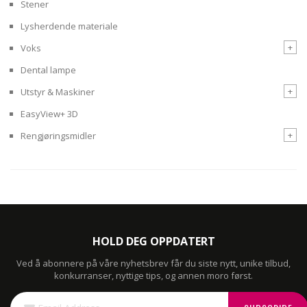
Stener
Lysherdende materiale
+
Voks
Dental lampe
+
Utstyr & Maskiner
EasyView+ 3D
+
Rengjøringsmidler
HOLD DEG OPPDATERT
Ved å abonnere på våre nyhetsbrev får du siste nytt, unike tilbud,
konkurranser, nyttige tips, og annen moro først.
Sign