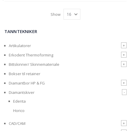
Show
TANNTEKNIKER
+
Artikulatorer
+
Erkodent Thermoforming
+
Bittskinner/ Skinnemateriale
Bokser til retainer
+
Diamantbor HP & FG
-
Diamantskiver
Edenta
Horico
+
CAD/CAM