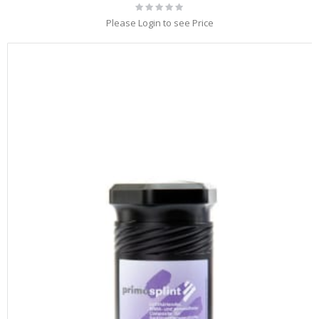
Rating:
0%
Please Login to see Price