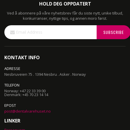
HOLD DEG OPPDATERT
Ved å abonnere på våre nyhetsbrev får du siste nytt, unike tilbud,
konkurranser, nyttige tips, og annen moro først.
Sign
SUBSCRIBE
Up
for
Our
Newsletter:
KONTAKT INFO
ADRESSE
Nesbruveien 75 . 1394 Nesbru . Asker . Norway
TELEFON
Norway: +47 22 33 39 00
Denmark: +45 70 23 14 14
EPOST
post@dentalvarehuset.no
LINKER
Personvern