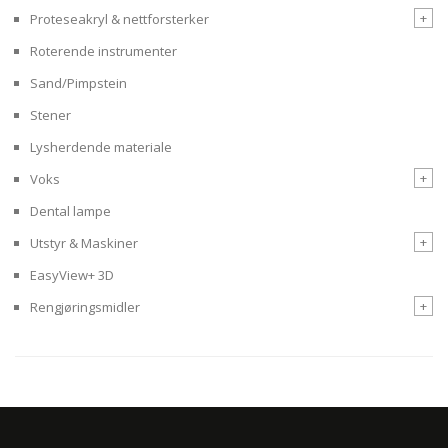
+
Proteseakryl & nettforsterker
Roterende instrumenter
Sand/Pimpstein
Stener
Lysherdende materiale
+
Voks
Dental lampe
+
Utstyr & Maskiner
EasyView+ 3D
+
Rengjøringsmidler