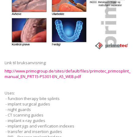
Link til bruksanvisning:
http://www.primogroup.de/sites/default/files/primotec_primosplint_
manual_EN_PRT15-PS301-EN_A5_WEB.pdf
Uses:
- function therapy bite splints
- implant surgical guides
- night guards
- CT scanning guides
- implant x-ray guides
- implant jigs and verification indexes
- transfer and insertion guides
- PIB – Procera implant bridges