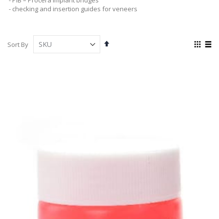
- checking and insertion guides for veneers
Set
View
Sort By
Descending
as
Grid
List
Direction