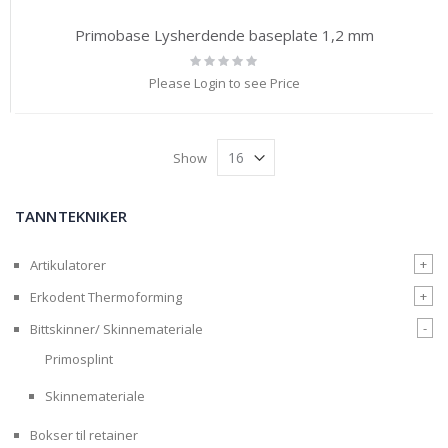
Primobase Lysherdende baseplate 1,2 mm
Rating:
0%
Please Login to see Price
Show
TANNTEKNIKER
+
Artikulatorer
+
Erkodent Thermoforming
-
Bittskinner/ Skinnemateriale
Primosplint
Skinnemateriale
Bokser til retainer