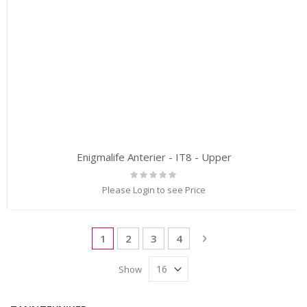
Enigmalife Anterier - IT8 - Upper
Rating:
0%
Please Login to see Price
Page
You're currently reading page
Page
Page
Page
Page
Next
1
2
3
4
Show