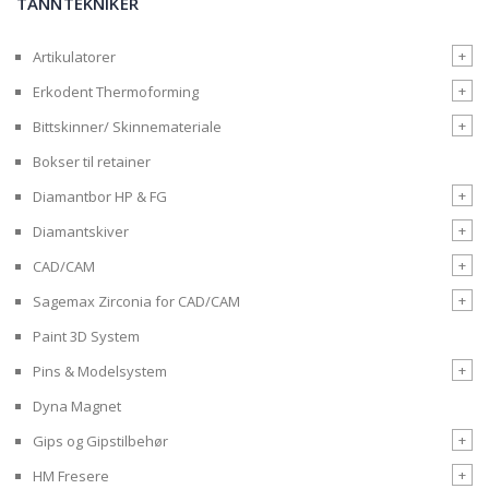
TANNTEKNIKER
+
Artikulatorer
+
Erkodent Thermoforming
+
Bittskinner/ Skinnemateriale
Bokser til retainer
+
Diamantbor HP & FG
+
Diamantskiver
+
CAD/CAM
+
Sagemax Zirconia for CAD/CAM
Paint 3D System
+
Pins & Modelsystem
Dyna Magnet
+
Gips og Gipstilbehør
+
HM Fresere