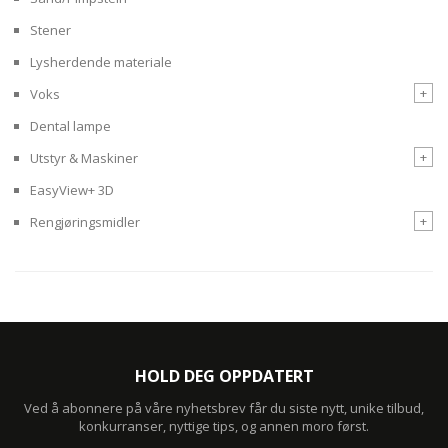
Stener
Lysherdende materiale
+
Voks
Dental lampe
+
Utstyr & Maskiner
EasyView+ 3D
+
Rengjøringsmidler
HOLD DEG OPPDATERT
Ved å abonnere på våre nyhetsbrev får du siste nytt, unike tilbud,
konkurranser, nyttige tips, og annen moro først.