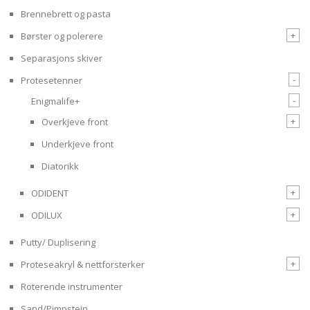
Brennebrett og pasta
+
Børster og polerere
Separasjons skiver
-
Protesetenner
-
Enigmalife+
+
Overkjeve front
Underkjeve front
Diatorikk
+
ODIDENT
+
ODILUX
Putty/ Duplisering
+
Proteseakryl & nettforsterker
Roterende instrumenter
Sand/Pimpstein