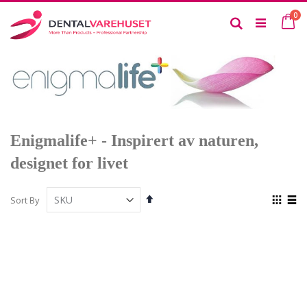
Skip
it
0
to
Ca
Search
Content
Enigmalife+ - Inspirert av naturen,
designet for livet
Set
View
Sort By
Descending
as
Grid
List
Direction