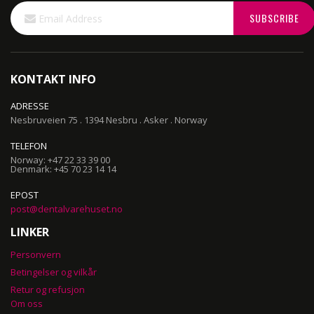
Sign
SUBSCRIBE
Up
for
Our
Newsletter:
KONTAKT INFO
ADRESSE
Nesbruveien 75 . 1394 Nesbru . Asker . Norway
TELEFON
Norway: +47 22 33 39 00
Denmark: +45 70 23 14 14
EPOST
post@dentalvarehuset.no
LINKER
Personvern
Betingelser og vilkår
Retur og refusjon
Om oss