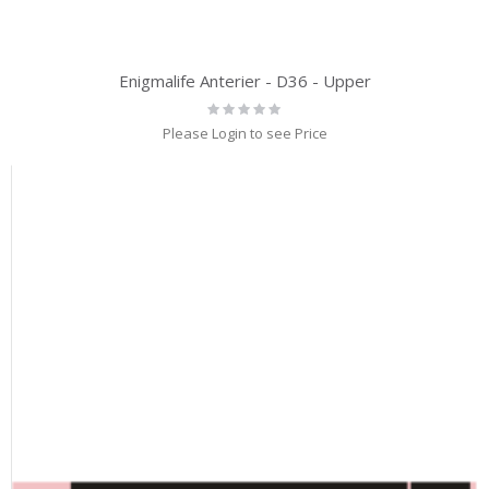
Enigmalife Anterier - D36 - Upper
Rating:
0%
Please Login to see Price