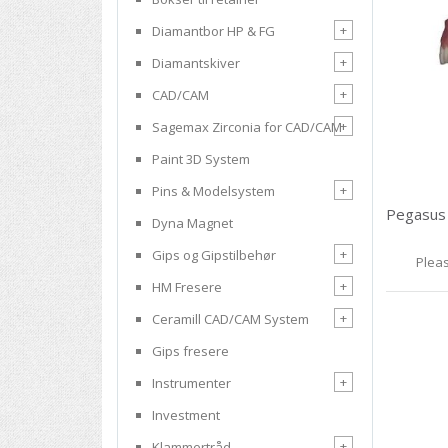
+
Diamantbor HP & FG
+
Diamantskiver
+
CAD/CAM
+
Sagemax Zirconia for CAD/CAM
Paint 3D System
+
Pins & Modelsystem
Dyna Magnet
+
Gips og Gipstilbehør
Pleas
+
HM Fresere
+
Ceramill CAD/CAM System
Gips fresere
+
Instrumenter
Investment
+
Klammertråd