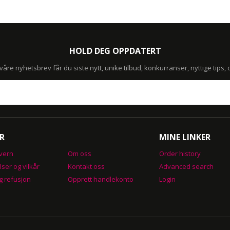
HOLD DEG OPPDATERT
re nyhetsbrev får du siste nytt, unike tilbud, konkurranser, nyttige tips,
R
MINE LINKER
vern
Om oss
Order history
lser og vilkår
Kontakt oss
Advanced search
g refusjon
Opprett handlekonto
Login