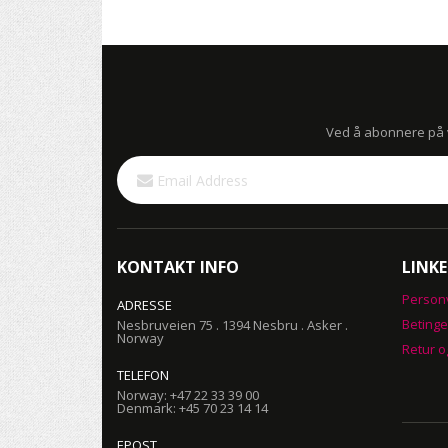
Ved å abonnere på vå
Sign
Up
for
Our
Newsletter:
KONTAKT INFO
LINKE
Person
ADRESSE
Betinge
Nesbruveien 75 . 1394 Nesbru . Asker .
Norway
Retur o
TELEFON
Norway: +47 22 33 39 00
Denmark: +45 70 23 14 14
EPOST