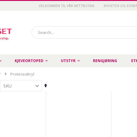
VELKOMMEN TIL VÅR NETTBUTIKK
NYHETER OG EVEN
Search
KJEVEORTOPED
UTSTYR
RENGJØRING
ET
r
Proteseakryl
Set
Descending
Direction