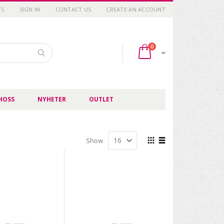
TS
SIGN IN
CONTACT US
CREATE AN ACCOUNT
items
0
Cart
Search
HOSS
NYHETER
OUTLET
View
Show
as
Grid
List