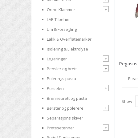
+
Ortho Klammer
LAB Tilbehør
Lim & Forsegling
Lakk & Overflatemarkør
Isolering & Elektrolyse
+
Legeringer
+
Pensler og brett
Pleas
Polerings pasta
+
Porselen
Brennebrett og pasta
Show
+
Børster og polerere
Separasjons skiver
+
Protesetenner
Putty/ Duplisering