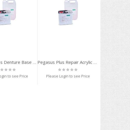
Pegasus Plus Denture Base Liquid 250 ml
Pegasus Plus Repair Acrylic Powder Clear 500 g
ting:
Rating:
%
0%
ogin to see Price
Please Login to see Price