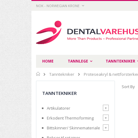
Skip
CURRENCY
NOK - NORWEGIAN KRONE
to
Content
HOME
TANNLEGE
TANNTEKNIKER
Home
Tanntekniker
Proteseakryl & nettforsterke
Sort By
TANNTEKNIKER
+
Artikulatorer
+
Erkodent Thermoforming
+
Bittskinner/ Skinnemateriale
Bokser til retainer