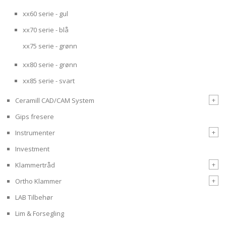
xx60 serie - gul
xx70 serie - blå
xx75 serie - grønn
xx80 serie - grønn
xx85 serie - svart
+
Ceramill CAD/CAM System
Gips fresere
+
Instrumenter
Investment
+
Klammertråd
+
Ortho Klammer
LAB Tilbehør
Lim & Forsegling