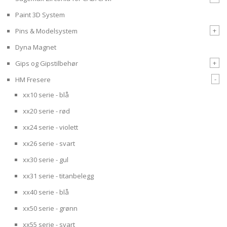
Paint 3D System
+
Pins & Modelsystem
Dyna Magnet
+
Gips og Gipstilbehør
-
HM Fresere
xx10 serie - blå
xx20 serie - rød
xx24 serie - violett
xx26 serie - svart
xx30 serie - gul
xx31 serie - titanbelegg
xx40 serie - blå
xx50 serie - grønn
xx55 serie - svart