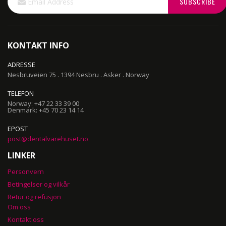
SUBSCRIBE
Up
for
Our
Newsletter:
KONTAKT INFO
ADRESSE
Nesbruveien 75 . 1394 Nesbru . Asker . Norway
TELEFON
Norway: +47 22 33 39 00
Denmark: +45 70 23 14 14
EPOST
post@dentalvarehuset.no
LINKER
Personvern
Betingelser og vilkår
Retur og refusjon
Om oss
Kontakt oss