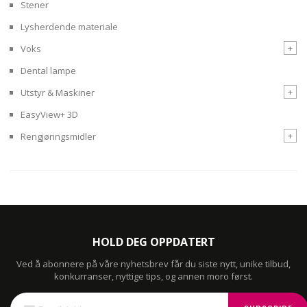
Stener
Lysherdende materiale
+
Voks
Dental lampe
+
Utstyr & Maskiner
EasyView+ 3D
+
Rengjøringsmidler
HOLD DEG OPPDATERT
Ved å abonnere på våre nyhetsbrev får du siste nytt, unike tilbud,
konkurranser, nyttige tips, og annen moro først.
Sign