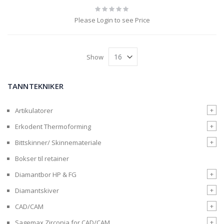
Rating:
0%
Please Login to see Price
Show
TANNTEKNIKER
+
Artikulatorer
+
Erkodent Thermoforming
+
Bittskinner/ Skinnemateriale
Bokser til retainer
+
Diamantbor HP & FG
+
Diamantskiver
+
CAD/CAM
+
Sagemax Zirconia for CAD/CAM