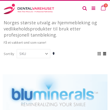
Skip
it
0
to
Ca
Search
Content
Norges største utvalg av hjemmebleking og
vedlikeholdsprodukter til bruk etter
profesjonell tannbleking.
Få et vakkert smil som varer!
Set
View
Sort By
Descending
as
Grid
List
Direction