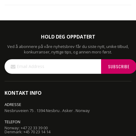
HOLD DEG OPPDATERT
Ved å abonnere på våre nyhetsbrev får du siste nytt, unike tilbud,
konkurranser, nyttige tips, og annen moro først.
Sign
SUBSCRIBE
Up
for
Our
Newsletter:
KONTAKT INFO
ADRESSE
Nesbruveien 75 . 1394 Nesbru . Asker . Norway
TELEFON
Norway: +47 22 33 39 00
Denmark: +45 70 23 14 14