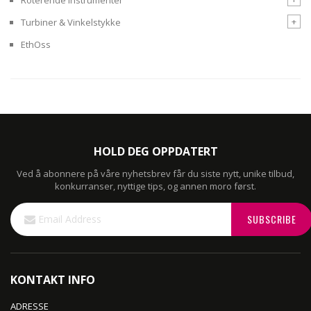
+
Turbiner & Vinkelstykke
EthOss
HOLD DEG OPPDATERT
Ved å abonnere på våre nyhetsbrev får du siste nytt, unike tilbud,
konkurranser, nyttige tips, og annen moro først.
Sign
SUBSCRIBE
Up
for
Our
Newsletter:
KONTAKT INFO
ADRESSE