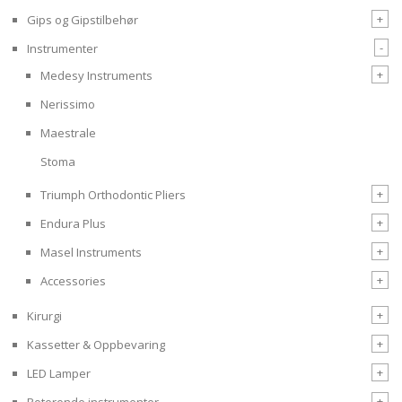
+
Gips og Gipstilbehør
-
Instrumenter
+
Medesy Instruments
Nerissimo
Maestrale
Stoma
+
Triumph Orthodontic Pliers
+
Endura Plus
+
Masel Instruments
+
Accessories
+
Kirurgi
+
Kassetter & Oppbevaring
+
LED Lamper
+
Roterende instrumenter