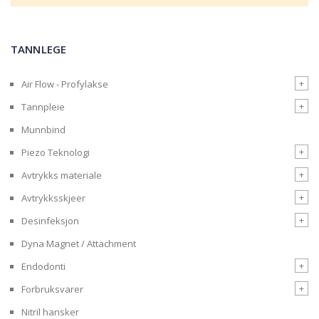
TANNLEGE
+
Air Flow - Profylakse
+
Tannpleie
Munnbind
+
Piezo Teknologi
+
Avtrykks materiale
+
Avtrykksskjeer
+
Desinfeksjon
Dyna Magnet / Attachment
+
Endodonti
+
Forbruksvarer
Nitril hansker