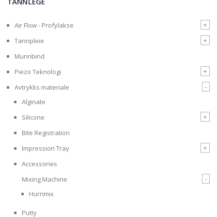
TANNLEGE
+
Air Flow - Profylakse
+
Tannpleie
Munnbind
+
Piezo Teknologi
-
Avtrykks materiale
Alginate
+
Silicone
Bite Registration
+
Impression Tray
Accessories
-
Mixing Machine
Hurrimix
Putty