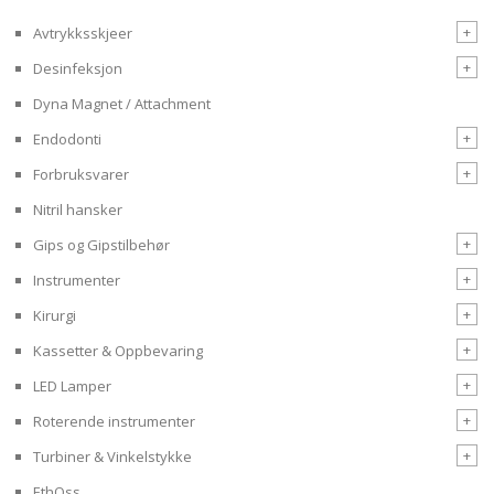
+
Avtrykksskjeer
+
Desinfeksjon
Dyna Magnet / Attachment
+
Endodonti
+
Forbruksvarer
Nitril hansker
+
Gips og Gipstilbehør
+
Instrumenter
+
Kirurgi
+
Kassetter & Oppbevaring
+
LED Lamper
+
Roterende instrumenter
+
Turbiner & Vinkelstykke
EthOss