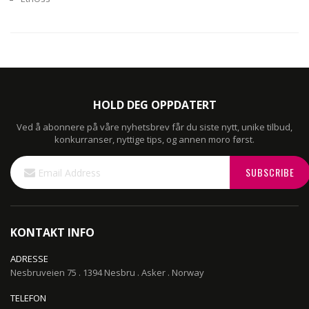
HOLD DEG OPPDATERT
Ved å abonnere på våre nyhetsbrev får du siste nytt, unike tilbud,
konkurranser, nyttige tips, og annen moro først.
Sign
SUBSCRIBE
Up
for
Our
Newsletter:
KONTAKT INFO
ADRESSE
Nesbruveien 75 . 1394 Nesbru . Asker . Norway
TELEFON