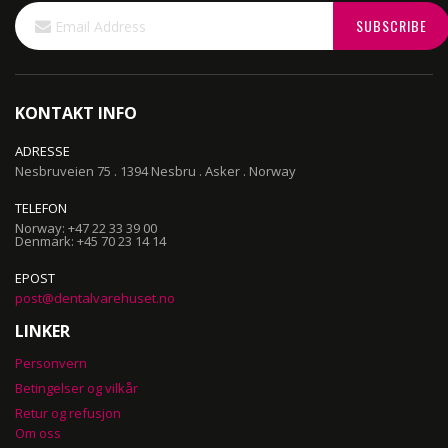
Sign
SUBSCRIBE
Up
for
Our
Newsletter:
KONTAKT INFO
ADRESSE
Nesbruveien 75 . 1394 Nesbru . Asker . Norway
TELEFON
Norway: +47 22 33 39 00
Denmark: +45 70 23 14 14
EPOST
post@dentalvarehuset.no
LINKER
Personvern
Betingelser og vilkår
Retur og refusjon
Om oss