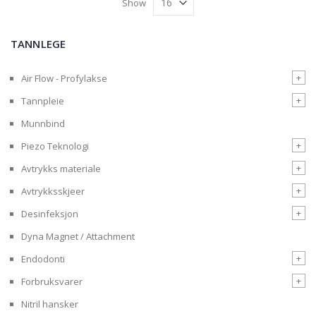
Show
TANNLEGE
+
Air Flow - Profylakse
+
Tannpleie
Munnbind
+
Piezo Teknologi
+
Avtrykks materiale
+
Avtrykksskjeer
+
Desinfeksjon
Dyna Magnet / Attachment
+
Endodonti
+
Forbruksvarer
Nitril hansker