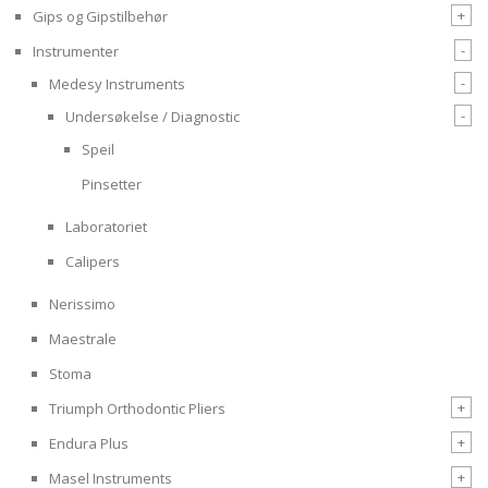
+
Gips og Gipstilbehør
-
Instrumenter
-
Medesy Instruments
-
Undersøkelse / Diagnostic
Speil
Pinsetter
Laboratoriet
Calipers
Nerissimo
Maestrale
Stoma
+
Triumph Orthodontic Pliers
+
Endura Plus
+
Masel Instruments