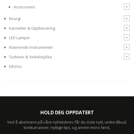
+
Accessories
+
Kirurgi
+
Kassetter & Oppbevaring
+
LED Lamper
+
Roterende instrumenter
+
Turbiner & Vinkelstykke
EthOss
HOLD DEG OPPDATERT
Ved å abonnere på våre nyhetsbrev får du siste nytt, unike tilbud,
konkurranser, nyttige tips, og annen moro først.