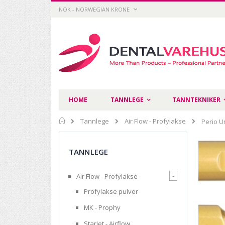
Skip
CURRENCY
NOK - NORWEGIAN KRONE
to
Content
HOME
TANNLEGE
TANNTEKNIKER
Home
Tannlege
Air Flow - Profylakse
Perio U
TANNLEGE
-
Air Flow - Profylakse
Profylakse pulver
MK - Prophy
StarJet - Airflow