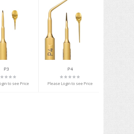
P3
P4
ting:
Rating:
%
0%
ogin to see Price
Please Login to see Price