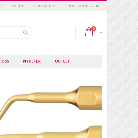
TS
SIGN IN
CONTACT US
CREATE AN ACCOUNT
items
0
Cart
Search
HOSS
NYHETER
OUTLET