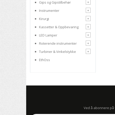
+
Gips og Gipstilbehør
+
Instrumenter
+
Kirurgi
+
Kassetter & Oppbevaring
+
LED Lamper
+
Roterende instrumenter
+
Turbiner & Vinkelstykke
EthOss
Ved å abonnere på vå