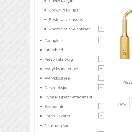
Cavity Margin
Crown Prep Tips
Restorative Inserts
+
Andre Scaler & spisser
+
Tannpleie
Munnbind
+
Piezo Teknologi
+
Avtrykks materiale
+
Avtrykksskjeer
Pleas
+
Desinfeksjon
Dyna Magnet / Attachment
Show
+
Endodonti
+
Forbruksvarer
Nitril hansker