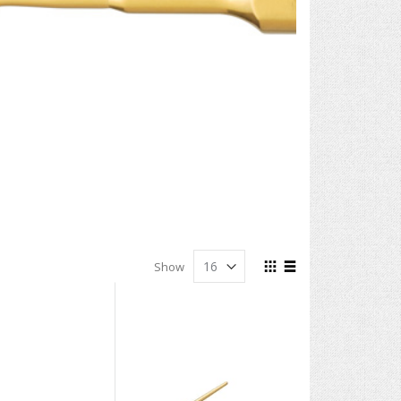
View
Show
as
Grid
List