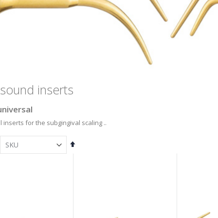
asound inserts
universal
 inserts for the subgingival scaling ..
Set
Descending
Direction