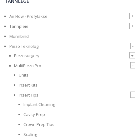
TANNLEGE
+
Air Flow - Profylakse
+
Tannpleie
Munnbind
-
Piezo Teknologi
+
Piezosurgery
-
MultiPiezo Pro
Units
Insert Kits
-
Insert Tips
Implant Cleaning
Cavity Prep
Crown Prep Tips
Scaling