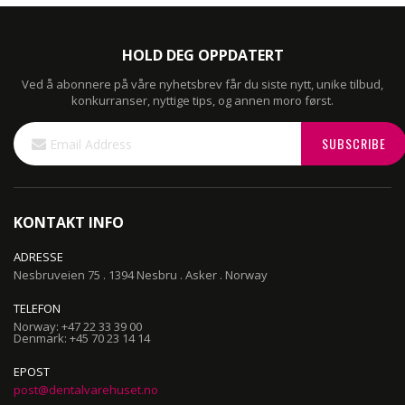
HOLD DEG OPPDATERT
Ved å abonnere på våre nyhetsbrev får du siste nytt, unike tilbud,
konkurranser, nyttige tips, og annen moro først.
Sign
SUBSCRIBE
Up
for
Our
Newsletter:
KONTAKT INFO
ADRESSE
Nesbruveien 75 . 1394 Nesbru . Asker . Norway
TELEFON
Norway: +47 22 33 39 00
Denmark: +45 70 23 14 14
EPOST
post@dentalvarehuset.no