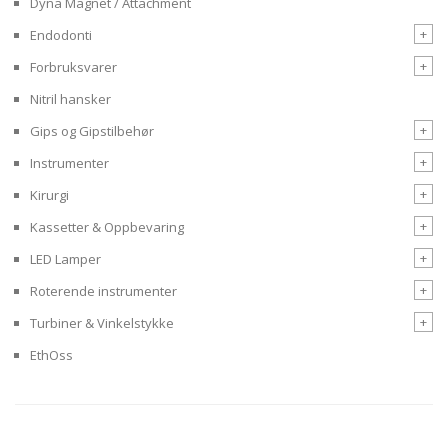
Dyna Magnet / Attachment
+
Endodonti
+
Forbruksvarer
Nitril hansker
+
Gips og Gipstilbehør
+
Instrumenter
+
Kirurgi
+
Kassetter & Oppbevaring
+
LED Lamper
+
Roterende instrumenter
+
Turbiner & Vinkelstykke
EthOss