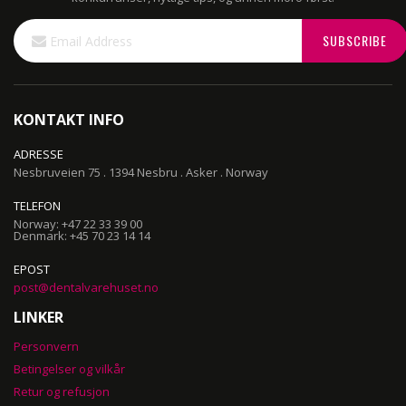
Sign
SUBSCRIBE
Up
for
Our
Newsletter:
KONTAKT INFO
ADRESSE
Nesbruveien 75 . 1394 Nesbru . Asker . Norway
TELEFON
Norway: +47 22 33 39 00
Denmark: +45 70 23 14 14
EPOST
post@dentalvarehuset.no
LINKER
Personvern
Betingelser og vilkår
Retur og refusjon