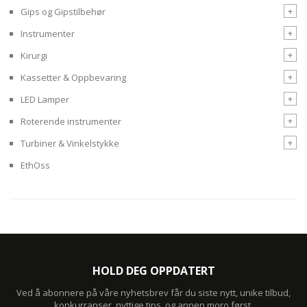
+
Gips og Gipstilbehør
+
Instrumenter
+
Kirurgi
+
Kassetter & Oppbevaring
+
LED Lamper
+
Roterende instrumenter
+
Turbiner & Vinkelstykke
EthOss
HOLD DEG OPPDATERT
Ved å abonnere på våre nyhetsbrev får du siste nytt, unike tilbud,
konkurranser, nyttige tips, og annen moro først.