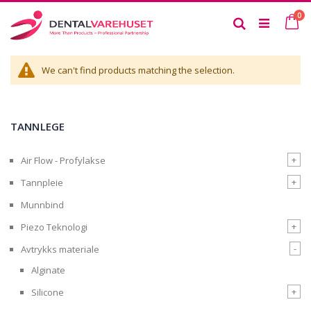
Skip
it
0
to
Ca
Search
Content
We can't find products matching the selection.
TANNLEGE
+
Air Flow - Profylakse
+
Tannpleie
Munnbind
+
Piezo Teknologi
-
Avtrykks materiale
Alginate
+
Silicone