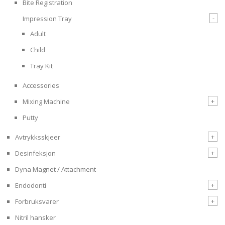
Bite Registration
-
Impression Tray
Adult
Child
Tray Kit
Accessories
+
Mixing Machine
Putty
+
Avtrykksskjeer
+
Desinfeksjon
Dyna Magnet / Attachment
+
Endodonti
+
Forbruksvarer
Nitril hansker