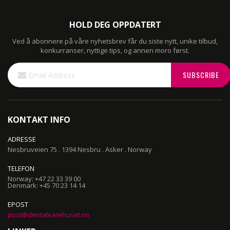
HOLD DEG OPPDATERT
Ved å abonnere på våre nyhetsbrev får du siste nytt, unike tilbud,
konkurranser, nyttige tips, og annen moro først.
Sign
SUBSCRIBE
Up
for
Our
Newsletter:
KONTAKT INFO
ADRESSE
Nesbruveien 75 . 1394 Nesbru . Asker . Norway
TELEFON
Norway: +47 22 33 39 00
Denmark: +45 70 23 14 14
EPOST
post@dentalvarehuset.no