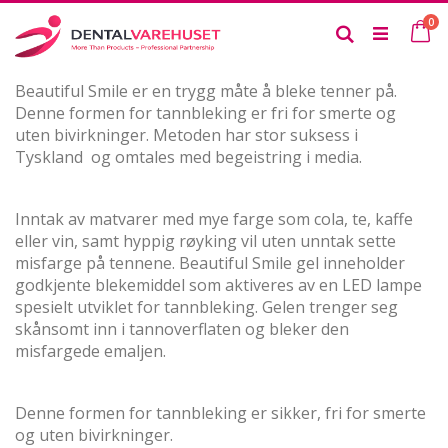
Skip
it
0
to
Ca
Search
Content
Beautiful Smile er en trygg måte å bleke tenner på.
Denne formen for tannbleking er fri for smerte og
uten bivirkninger. Metoden har stor suksess i
Tyskland og omtales med begeistring i media.
Inntak av matvarer med mye farge som cola, te, kaffe
eller vin, samt hyppig røyking vil uten unntak sette
misfarge på tennene. Beautiful Smile gel inneholder
godkjente blekemiddel som aktiveres av en LED lampe
spesielt utviklet for tannbleking. Gelen trenger seg
skånsomt inn i tannoverflaten og bleker den
misfargede emaljen.
Denne formen for tannbleking er sikker, fri for smerte
og uten bivirkninger.