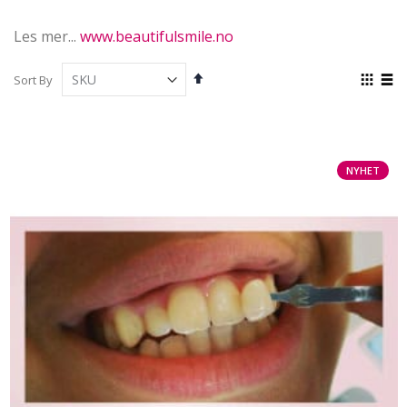
Les mer...
www.beautifulsmile.no
Set
View
Sort By
Descending
as
Grid
List
Direction
NYHET