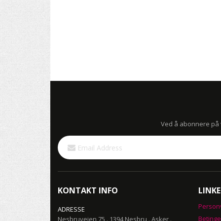
Ved å abonnere på vå
Sign
Up
for
Our
Newsletter:
KONTAKT INFO
LINKE
Person
ADRESSE
Betinge
Nesbruveien 75 . 1394 Nesbru . Asker .