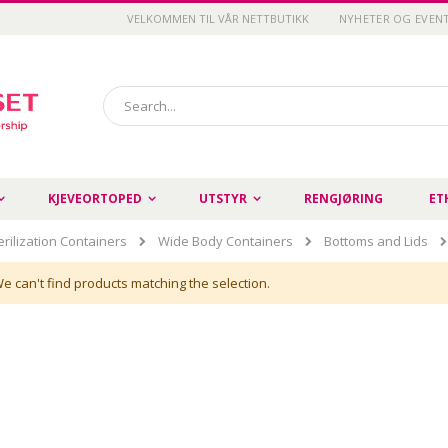
VELKOMMEN TIL VÅR NETTBUTIKK
NYHETER OG EVEN
Search
KJEVEORTOPED
UTSTYR
RENGJØRING
ET
erilization Containers
Wide Body Containers
Bottoms and Lids
e can't find products matching the selection.