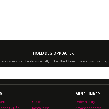
HOLD DEG OPPDATERT
re nyhetsbrev får du siste nytt, unike tilbud, konkurranser, nyttige tips,
R
MINE LINKER
vern
Om oss
Order history
lser og vilkår
Kontakt oss
Advanced search