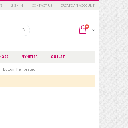
TS
SIGN IN
CONTACT US
CREATE AN ACCOUNT
items
0
Cart
Search
HOSS
NYHETER
OUTLET
Bottom Perforated