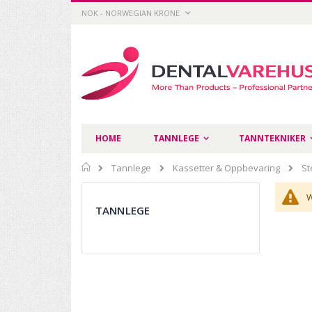
Skip
CURRENCY
NOK - NORWEGIAN KRONE
to
Content
HOME
TANNLEGE
TANNTEKNIKER
Home
Tannlege
Kassetter & Oppbevaring
St
W
TANNLEGE