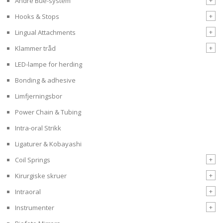
+
Andre Bue-system
+
Hooks & Stops
+
Lingual Attachments
+
Klammer tråd
LED-lampe for herding
Bonding & adhesive
Limfjerningsbor
Power Chain & Tubing
Intra-oral Strikk
Ligaturer & Kobayashi
+
Coil Springs
+
Kirurgiske skruer
+
Intraoral
+
Instrumenter