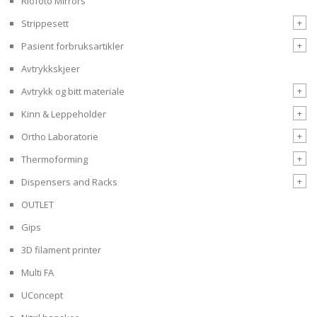
Riofoto Mirrors
+
Strippesett
+
Pasient forbruksartikler
Avtrykkskjeer
+
Avtrykk og bitt materiale
+
Kinn & Leppeholder
+
Ortho Laboratorie
+
Thermoforming
+
Dispensers and Racks
OUTLET
Gips
3D filament printer
Multi FA
UConcept