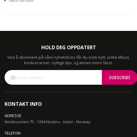
Nitril hansker
HOLD DEG OPPDATERT
Ved å abonnere på våre nyhetsbrev får du siste nytt, unike tilbud,
konkurranser, nyttige tips, og annen moro først.
Sign
SUBSCRIBE
Up
for
Our
Newsletter:
KONTAKT INFO
ADRESSE
Nesbruveien 75 . 1394 Nesbru . Asker . Norway
TELEFON