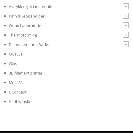
+
Avtrykk og bitt materiale
+
Kinn & Leppeholder
+
Ortho Laboratorie
+
Thermoforming
+
Dispensers and Racks
OUTLET
Gips
3D filament printer
Multi FA
UConcept
Nitril hansker