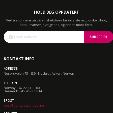
HOLD DEG OPPDATERT
Ved å abonnere på våre nyhetsbrev får du siste nytt, unike tilbud,
konkurranser, nyttige tips, og annen moro først.
Sign
SUBSCRIBE
Up
for
Our
Newsletter:
KONTAKT INFO
ADRESSE
Nesbruveien 75 . 1394 Nesbru . Asker . Norway
TELEFON
Norway: +47 22 33 39 00
Denmark: +45 70 23 14 14
EPOST
post@dentalvarehuset.no