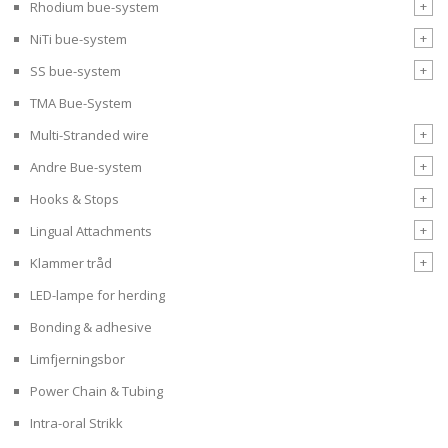
+
Rhodium bue-system
+
NiTi bue-system
+
SS bue-system
TMA Bue-System
+
Multi-Stranded wire
+
Andre Bue-system
+
Hooks & Stops
+
Lingual Attachments
+
Klammer tråd
LED-lampe for herding
Bonding & adhesive
Limfjerningsbor
Power Chain & Tubing
Intra-oral Strikk