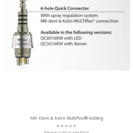
MK-Dent & KaVo Multiflex® kobling
Rating:
0%
Please Login to see Price