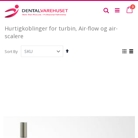
Skip
it
0
to
Ca
Search
Content
Hurtigkoblinger for turbin, Air-flow og air-
scalere
Set
View
Sort By
Descending
as
Grid
List
Direction