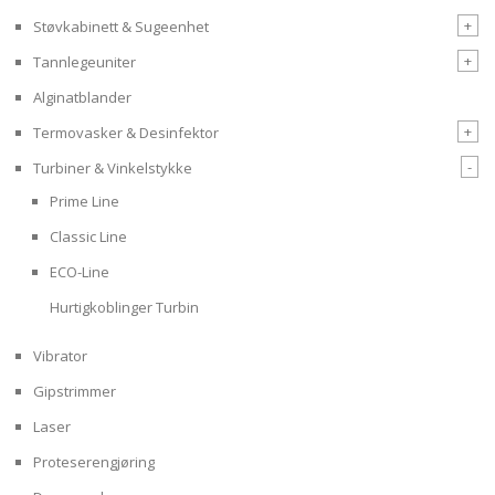
+
Støvkabinett & Sugeenhet
+
Tannlegeuniter
Alginatblander
+
Termovasker & Desinfektor
-
Turbiner & Vinkelstykke
Prime Line
Classic Line
ECO-Line
Hurtigkoblinger Turbin
Vibrator
Gipstrimmer
Laser
Proteserengjøring