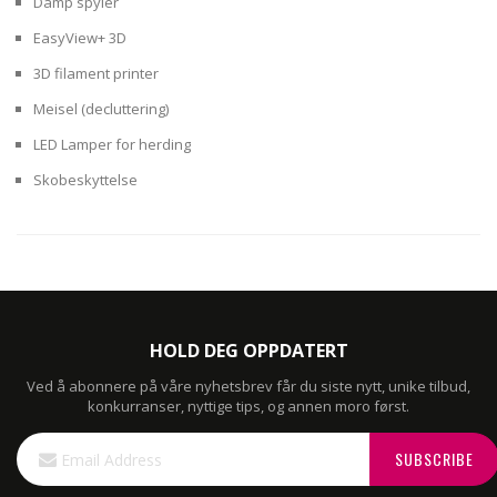
Damp spyler
EasyView+ 3D
3D filament printer
Meisel (decluttering)
LED Lamper for herding
Skobeskyttelse
HOLD DEG OPPDATERT
Ved å abonnere på våre nyhetsbrev får du siste nytt, unike tilbud,
konkurranser, nyttige tips, og annen moro først.
Sign
SUBSCRIBE
Up
for