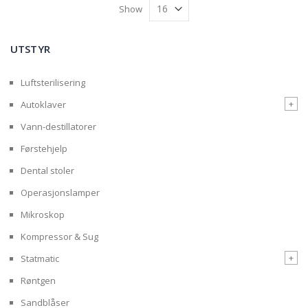
Show
UTSTYR
Luftsterilisering
+
Autoklaver
Vann-destillatorer
Førstehjelp
Dental stoler
Operasjonslamper
Mikroskop
Kompressor & Sug
+
Statmatic
Røntgen
Sandblåser